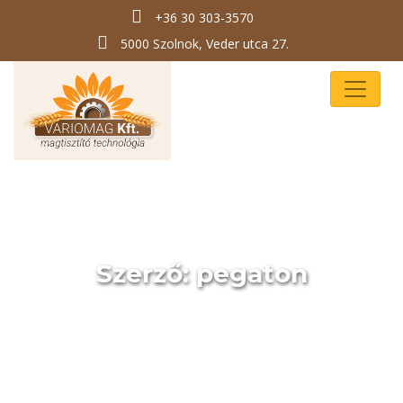
+36 30 303-3570
5000 Szolnok, Veder utca 27.
Szerző:
pegaton