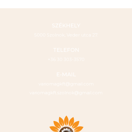
SZÉKHELY
5000 Szolnok, Veder utca 27.
TELEFON
+36 30 303-3570
E-MAIL
variomagkft@gmail.com
variomagkft.szolnok@gmail.com