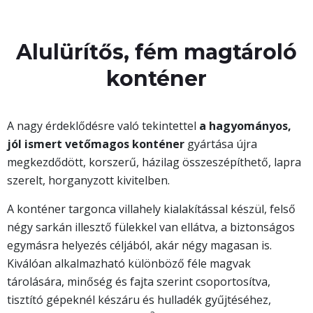
Alulürítős, fém magtároló
konténer
A nagy érdeklődésre való tekintettel
a hagyományos,
jól ismert vetőmagos
konténer
gyártása újra
megkezdődött, korszerű, házilag összeszépíthető, lapra
szerelt, horganyzott kivitelben.
A konténer targonca villahely kialakítással készül, felső
négy sarkán illesztő fülekkel van ellátva, a biztonságos
egymásra helyezés céljából, akár négy magasan is.
Kiválóan alkalmazható különböző féle magvak
tárolására, minőség és fajta szerint csoportosítva,
tisztító gépeknél készáru és hulladék gyűjtéséhez,