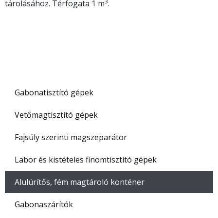
3
tárolásához. Térfogata 1 m
.
Gabonatisztító gépek
Vetőmagtisztító gépek
Fajsúly szerinti magszeparátor
Labor és kistételes finomtisztító gépek
Alulürítős, fém magtároló konténer
Gabonaszárítók