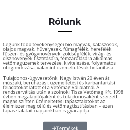
Rólunk
Cégünk főbb tevékenységei bio magvak, kalászosok,
olajos magvak, hüvelyesek, fűmagfélék, herefélék,
fűszer- és gyógynövények, zöldségfélék, virág- és
dísznövények tisztítására, fémzárolására alkalmas
vetőmagüzemek tervezése, kivitelezése, folyamatos
utógondozása, valamint üzemeltetésük betanítása.
Tulajdonos-ügyvezetőnk, Nagy István 20 éven át
műszaki, beruházási, üzemeltetési és karbantartási
feladatokat látott el a Vetőmag Vállalatnál. A
rendszerváltás után a szolnoki Tisza Vetőmag Kft. 1998
évben megalapítójaként és tulajdonosaként szerzett
magas szinten üzemeltetési tapasztalatokat az
élelmiszer mag célú és vetőmagtisztításban – ezen
tapasztalatait napjainkban is gyarapítja.
Termékek