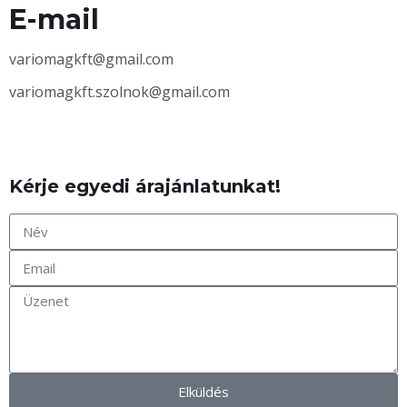
E-mail
variomagkft@gmail.com
variomagkft.szolnok@gmail.com
Kérje egyedi
árajánlatunkat!
Elküldés